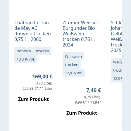
Château Certan
Zimmer Weisser
Schloß
de May AC
Burgunder Bio
Johannis
Rotwein trocken
Weißwein
Gelblack
0,75 l | 2000
trocken 0,75 l |
Weißwei
2024
trocken 0
2025
Rotwein
trocken
Weißwein
13,0 % vol.
Weißwein
trocken
trocken
12,0 % vol.
Regulärer Preis:
169,00 €
12,0 % vol
0,75 Liter
Verkaufs
225,33 €* / 1 Liter
Regulärer Preis:
7,49 €
0,75 Liter
Regul
16,4
Zum Produkt
9,99 €* / 1 Liter
Zum Produkt
vor
19,79 