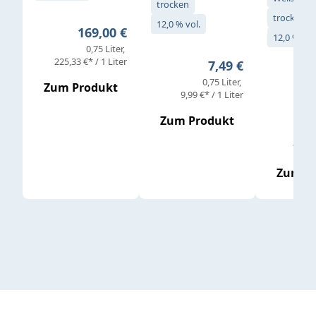
trocken
trocken
12,0 % vol.
Regulärer Preis:
169,00 €
12,0 % vol
0,75 Liter
Verkaufs
225,33 €* / 1 Liter
Regulärer Preis:
7,49 €
0,75 Liter
Regul
16,4
Zum Produkt
9,99 €* / 1 Liter
Zum Produkt
vor
19,79 
Zum P