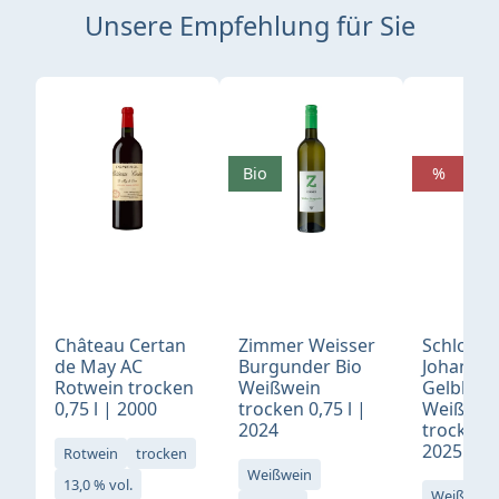
Unsere Empfehlung für Sie
Produktgalerie überspringen
Bio
%
Château Certan
Zimmer Weisser
Schloß
de May AC
Burgunder Bio
Johannis
Rotwein trocken
Weißwein
Gelblack
0,75 l | 2000
trocken 0,75 l |
Weißwei
2024
trocken 0
2025
Rotwein
trocken
Weißwein
13,0 % vol.
Weißwein