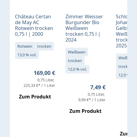
Château Certan
Zimmer Weisser
Schloß
de May AC
Burgunder Bio
Johannis
Rotwein trocken
Weißwein
Gelblack
0,75 l | 2000
trocken 0,75 l |
Weißwei
2024
trocken 0
2025
Rotwein
trocken
Weißwein
13,0 % vol.
Weißwein
trocken
trocken
12,0 % vol.
Regulärer Preis:
169,00 €
12,0 % vol
0,75 Liter
Verkaufs
225,33 €* / 1 Liter
Regulärer Preis:
7,49 €
0,75 Liter
Regul
16,4
Zum Produkt
9,99 €* / 1 Liter
Zum Produkt
vor
19,79 
Zum P