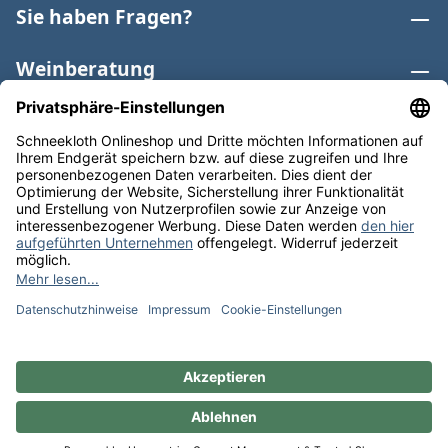
Sie haben Fragen?
Weinberatung
Informationen
Weinkategorien
Internationaler Wein
* Alle Preise inkl. gesetzl. Mehrwertsteuer zzgl.
Versandkosten
und ggf. Nachnahmegebühren, wenn nicht
anders angegeben. Bioprodukte im Bio-Kontrollverfahren
bei der ABCERT AG DE-ÖKO-006 |
Cookie-Einstellungen
** Kostenfreie Lieferung ab 75 € Bestellwert in DE. Werktags
versandfertig in 24h.