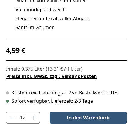
Nuancen von Vanille und Kaffee
Vollmundig und weich
Eleganter und kraftvoller Abgang
Sanft im Gaumen
Regulärer Preis:
4,99 €
Inhalt:
0.375 Liter
(13,31 € / 1 Liter)
Preise inkl. MwSt. zzgl. Versandkosten
Kostenfreie Lieferung ab 75 € Bestellwert in DE
Sofort verfügbar, Lieferzeit: 2-3 Tage
Produkt Anzahl: Gib den gewünschten Wert ein oder benutze die S
In den Warenkorb