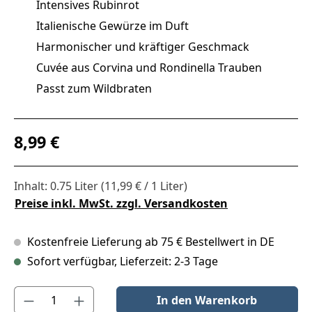
Intensives Rubinrot
Italienische Gewürze im Duft
Harmonischer und kräftiger Geschmack
Cuvée aus Corvina und Rondinella Trauben
Passt zum Wildbraten
Regulärer Preis:
8,99 €
Inhalt:
0.75 Liter
(11,99 € / 1 Liter)
Preise inkl. MwSt. zzgl. Versandkosten
Kostenfreie Lieferung ab 75 € Bestellwert in DE
Sofort verfügbar, Lieferzeit: 2-3 Tage
Produkt Anzahl: Gib den gewünschten Wert ein oder benutze die S
In den Warenkorb