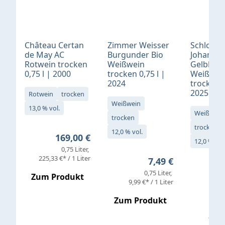
Château Certan
Zimmer Weisser
Schloß
de May AC
Burgunder Bio
Johannis
Rotwein trocken
Weißwein
Gelblack
0,75 l | 2000
trocken 0,75 l |
Weißwei
2024
trocken 0
2025
Rotwein
trocken
Weißwein
13,0 % vol.
Weißwein
trocken
trocken
12,0 % vol.
Regulärer Preis:
169,00 €
12,0 % vol
0,75 Liter
Verkaufs
225,33 €* / 1 Liter
Regulärer Preis:
7,49 €
0,75 Liter
Regul
16,4
Zum Produkt
9,99 €* / 1 Liter
Zum Produkt
vor
19,79 