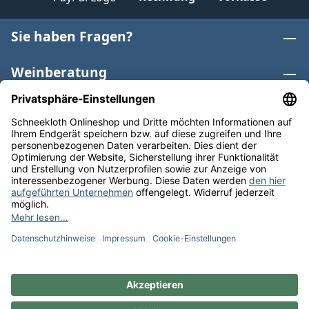
Sie haben Fragen?
Weinberatung
Informationen
Weinkategorien
Internationaler Wein
* Alle Preise inkl. gesetzl. Mehrwertsteuer zzgl.
Versandkosten
und ggf. Nachnahmegebühren, wenn nicht
anders angegeben. Bioprodukte im Bio-Kontrollverfahren
bei der ABCERT AG DE-ÖKO-006 |
Cookie-Einstellungen
** Kostenfreie Lieferung ab 75 € Bestellwert in DE. Werktags