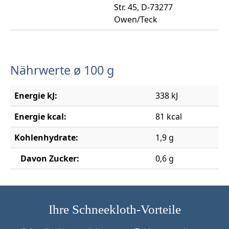
Str. 45, D-73277
Owen/Teck
Nährwerte ø 100 g
Energie kJ:
338 kJ
Energie kcal:
81 kcal
Kohlenhydrate:
1,9 g
Davon Zucker:
0,6 g
Ihre Schneekloth-Vorteile