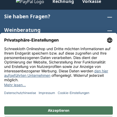
Rechnung
Vorkasse
Sie haben Fragen?
Weinberatung
Informationen
Weinkategorien
Internationaler Wein
* Alle Preise inkl. gesetzl. Mehrwertsteuer zzgl.
Versandkosten
und ggf. Nachnahmegebühren, wenn nicht
anders angegeben. Bioprodukte im Bio-Kontrollverfahren
bei der ABCERT AG DE-ÖKO-006 |
Cookie-Einstellungen
** Kostenfreie Lieferung ab 75 € Bestellwert in DE. Werktags