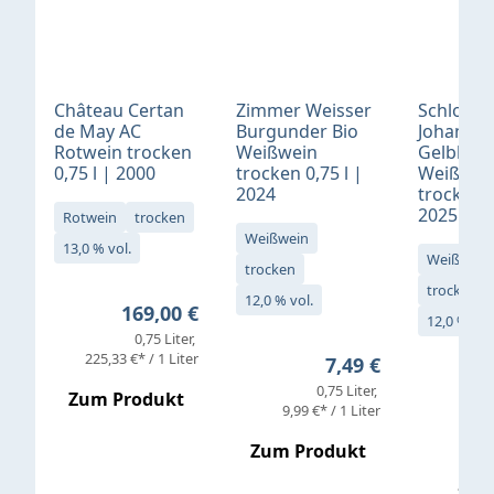
Château Certan
Zimmer Weisser
Schloß
de May AC
Burgunder Bio
Johannis
Rotwein trocken
Weißwein
Gelblack
0,75 l | 2000
trocken 0,75 l |
Weißwei
2024
trocken 0
2025
Rotwein
trocken
Weißwein
13,0 % vol.
Weißwein
trocken
trocken
12,0 % vol.
Regulärer Preis:
169,00 €
12,0 % vol
0,75 Liter
Verkaufs
225,33 €* / 1 Liter
Regulärer Preis:
7,49 €
0,75 Liter
Regul
16,4
Zum Produkt
9,99 €* / 1 Liter
Zum Produkt
vor
19,79 