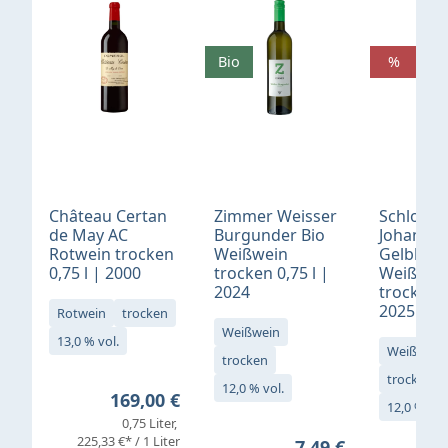
Bio
%
Château Certan
Zimmer Weisser
Schloß
de May AC
Burgunder Bio
Johannis
Rotwein trocken
Weißwein
Gelblack
0,75 l | 2000
trocken 0,75 l |
Weißwei
2024
trocken 0
2025
Rotwein
trocken
Weißwein
13,0 % vol.
Weißwein
trocken
trocken
12,0 % vol.
Regulärer Preis:
169,00 €
12,0 % vol
0,75 Liter
Verkaufs
225,33 €* / 1 Liter
Regulärer Preis:
7,49 €