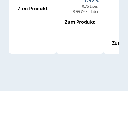
0,75 Liter
Regul
16,4
Zum Produkt
9,99 €* / 1 Liter
Zum Produkt
vor
19,79 
Zum P