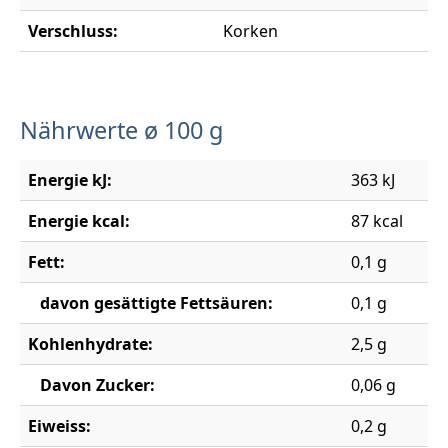
Verschluss:
Korken
Nährwerte ø 100 g
Energie kJ:
363 kJ
Energie kcal:
87 kcal
Fett:
0,1 g
davon gesättigte Fettsäuren:
0,1 g
Kohlenhydrate:
2,5 g
Davon Zucker:
0,06 g
Eiweiss:
0,2 g