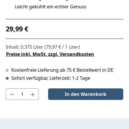
Leicht gekühlt ein echter Genuss
Regulärer Preis:
29,99 €
Inhalt:
0.375 Liter
(79,97 € / 1 Liter)
Preise inkl. MwSt. zzgl. Versandkosten
Kostenfreie Lieferung ab 75 € Bestellwert in DE
Sofort verfügbar, Lieferzeit: 1-2 Tage
Produkt Anzahl: Gib den gewünschten Wert ein oder benutze die S
In den Warenkorb