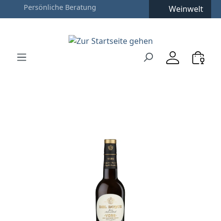
Weinwelt
Zum Hauptinhalt springen
Zur Suche springen
Zur Hauptnavigation springen
Verwenden Sie die Pfeiltasten zur Navigation, Enter zu
Bildergalerie überspringen