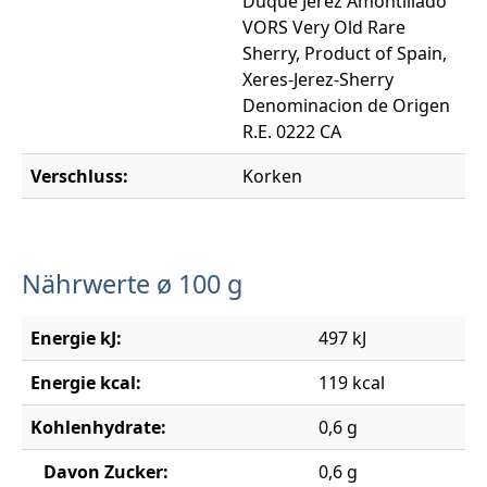
Duque Jerez Amontillado
VORS Very Old Rare
Sherry, Product of Spain,
Xeres-Jerez-Sherry
Denominacion de Origen
R.E. 0222 CA
Verschluss:
Korken
Nährwerte ø 100 g
Energie kJ:
497 kJ
Energie kcal:
119 kcal
Kohlenhydrate:
0,6 g
Davon Zucker:
0,6 g