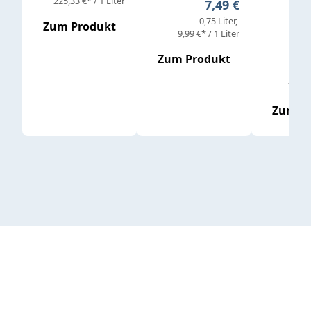
Verkaufs
225,33 €* / 1 Liter
Regulärer Preis:
7,49 €
0,75 Liter
Regul
16,4
Zum Produkt
9,99 €* / 1 Liter
Zum Produkt
vor
19,79 
Zum P