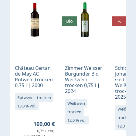
Bio
%
Château Certan
Zimmer Weisser
Schloß
de May AC
Burgunder Bio
Johannis
Rotwein trocken
Weißwein
Gelblack
0,75 l | 2000
trocken 0,75 l |
Weißwei
2024
trocken 0
2025
Rotwein
trocken
Weißwein
13,0 % vol.
Weißwein
trocken
trocken
12,0 % vol.
Regulärer Preis:
169,00 €
12,0 % vol
0,75 Liter