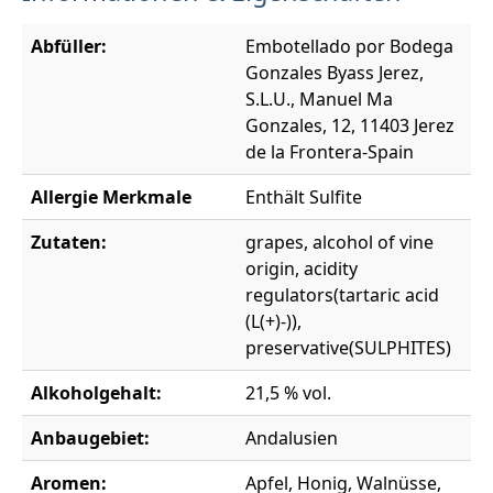
Abfüller:
Embotellado por Bodega
Gonzales Byass Jerez,
S.L.U., Manuel Ma
Gonzales, 12, 11403 Jerez
de la Frontera-Spain
Allergie Merkmale
Enthält Sulfite
Zutaten:
grapes, alcohol of vine
origin, acidity
regulators(tartaric acid
(L(+)-)),
preservative(SULPHITES)
Alkoholgehalt:
21,5 % vol.
Anbaugebiet:
Andalusien
Aromen:
Apfel, Honig, Walnüsse,