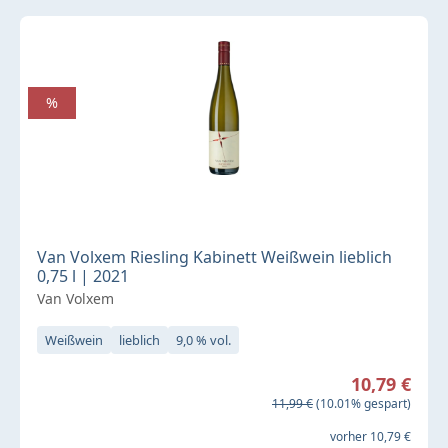
%
Van Volxem Riesling Kabinett Weißwein lieblich
0,75 l | 2021
Van Volxem
Weißwein
lieblich
9,0 % vol.
Verkaufspreis:
10,79 €
Regulärer Preis:
11,99 €
(10.01% gespart)
vorher 10,79 €