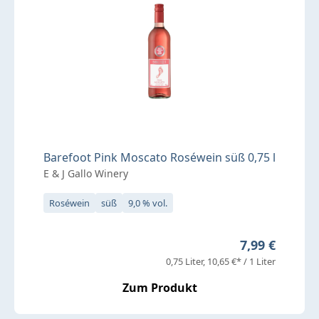
Barefoot Pink Moscato Roséwein süß 0,75 l
E & J Gallo Winery
Roséwein
süß
9,0 % vol.
Regulärer Pre
7,99 €
0,75 Liter
10,65 €* / 1 Liter
Zum Produkt