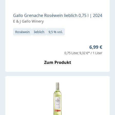
Gallo Grenache Roséwein lieblich 0,75 l | 2024
E & J Gallo Winery
Roséwein
lieblich
9,5 % vol.
Regulärer Pr
6,99 €
0,75 Liter
9,32 €* / 1 Liter
Zum Produkt