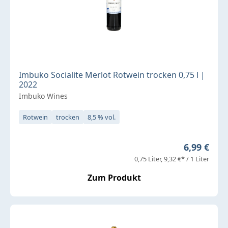
Imbuko Socialite Merlot Rotwein trocken 0,75 l |
2022
Imbuko Wines
Rotwein
trocken
8,5 % vol.
Regulärer 
6,99 €
0,75 Liter
9,32 €* / 1 Liter
Zum Produkt