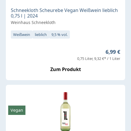
Schneekloth Scheurebe Vegan Weißwein lieblich
0,75 l | 2024
Weinhaus Schneekloth
Weißwein
lieblich
9,5 % vol.
Regulärer 
6,99 €
0,75 Liter
9,32 €* / 1 Liter
Zum Produkt
Vegan