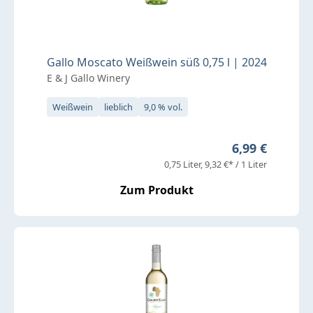
Gallo Moscato Weißwein süß 0,75 l | 2024
E & J Gallo Winery
Weißwein
lieblich
9,0 % vol.
Regulärer Prei
6,99 €
0,75 Liter
9,32 €* / 1 Liter
Zum Produkt