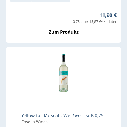
Regulärer P
11,90 €
0,75 Liter
15,87 €* / 1 Liter
Zum Produkt
Yellow tail Moscato Weißwein süß 0,75 l
Casella Wines