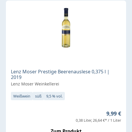
Lenz Moser Prestige Beerenauslese 0,375 l |
2019
Lenz Moser Weinkellerei
Weißwein
süß
9,5 % vol.
Regulärer 
9,99 €
0,38 Liter
26,64 €* / 1 Liter
Zum Produkt