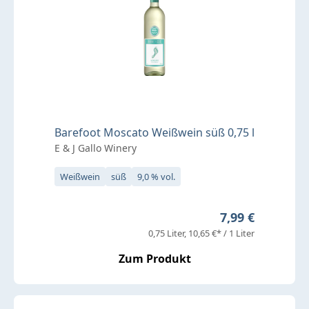
Barefoot Moscato Weißwein süß 0,75 l
E & J Gallo Winery
Weißwein
süß
9,0 % vol.
Regulärer Preis
7,99 €
0,75 Liter
10,65 €* / 1 Liter
Zum Produkt