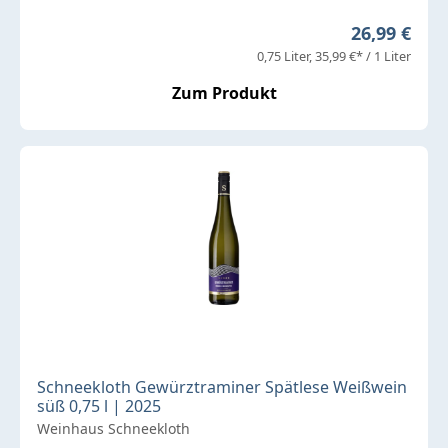
Regulärer P
26,99 €
0,75 Liter
35,99 €* / 1 Liter
Zum Produkt
Schneekloth Gewürztraminer Spätlese Weißwein
süß 0,75 l | 2025
Weinhaus Schneekloth