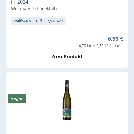
l | 2024
Weinhaus Schneekloth
Weißwein
süß
7,5 % vol.
Regulärer 
6,99 €
0,75 Liter
9,32 €* / 1 Liter
Zum Produkt
Vegan