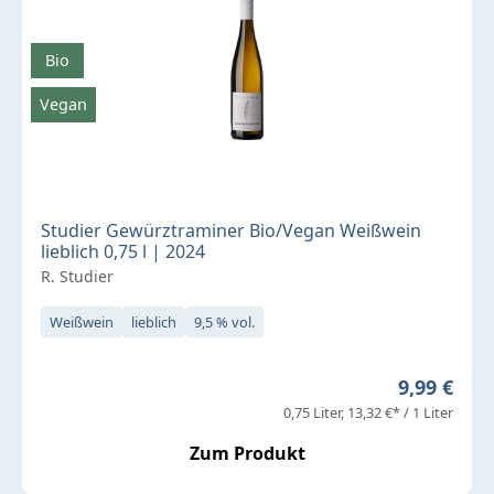
Bio
Vegan
Studier Gewürztraminer Bio/Vegan Weißwein
lieblich 0,75 l | 2024
R. Studier
Weißwein
lieblich
9,5 % vol.
Regulärer 
9,99 €
0,75 Liter
13,32 €* / 1 Liter
Zum Produkt