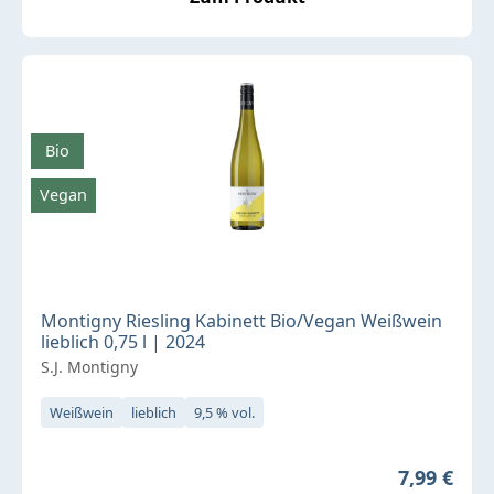
Bio
Vegan
Montigny Riesling Kabinett Bio/Vegan Weißwein
lieblich 0,75 l | 2024
S.J. Montigny
Weißwein
lieblich
9,5 % vol.
Regulärer 
7,99 €