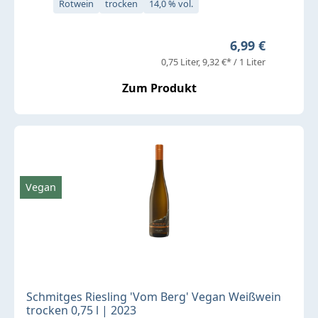
Rotwein
trocken
14,0 % vol.
Regulärer Prei
6,99 €
0,75 Liter
9,32 €* / 1 Liter
Zum Produkt
Vegan
Schmitges Riesling 'Vom Berg' Vegan Weißwein
trocken 0,75 l | 2023