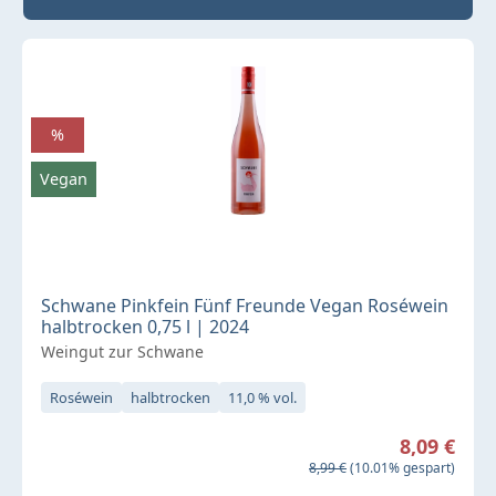
%
Vegan
Schwane Pinkfein Fünf Freunde Vegan Roséwein
halbtrocken 0,75 l | 2024
Weingut zur Schwane
Roséwein
halbtrocken
11,0 % vol.
Verkaufspreis:
8,09 €
Regulärer Preis:
8,99 €
(10.01% gespart)