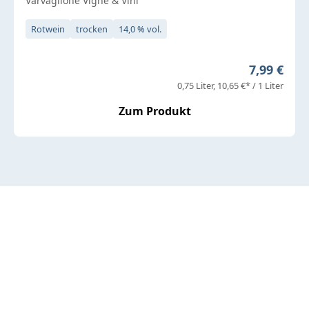
Varvaglione Vigne & Vini
Rotwein
trocken
14,0 % vol.
Regulärer 
7,99 €
0,75 Liter
10,65 €* / 1 Liter
Zum Produkt