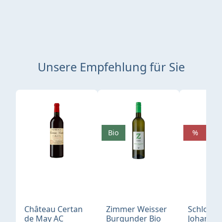
Unsere Empfehlung für Sie
Produktgalerie überspringen
Bio
%
Château Certan
Zimmer Weisser
Schloß
de May AC
Burgunder Bio
Johannis