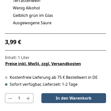
Terrassenwein
Wenig Alkohol
Gelblich grün im Glas
Ausgewogene Säure
Regulärer Preis:
3,99 €
Inhalt:
1 Liter
Preise inkl. MwSt. zzgl. Versandkosten
Kostenfreie Lieferung ab 75 € Bestellwert in DE
Sofort verfügbar, Lieferzeit: 1-2 Tage
Produkt Anzahl: Gib den gewünschten Wert ein oder benutze die S
In den Warenkorb