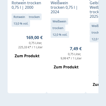
Rotwein trocken
Weißwein
Gelblack
0,75 l | 2000
trocken 0,75 l |
Weißwei
2024
trocken 0
2025
Rotwein
trocken
Weißwein
13,0 % vol.
Weißwein
trocken
trocken
12,0 % vol.
Regulärer Preis:
169,00 €
12,0 % vol
0,75 Liter
Verkaufs
225,33 €* / 1 Liter
Regulärer Preis:
7,49 €
0,75 Liter
Regul
16,4
Zum Produkt
9,99 €* / 1 Liter
Zum Produkt
vor
19,79 
Zum P