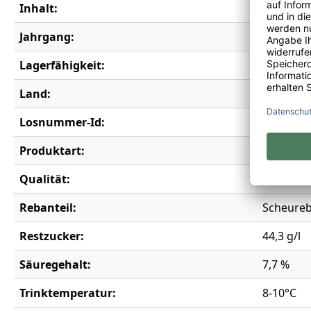
Inhalt:
0,75 l
Jahrgang:
2023
Lagerfähigkeit:
5 Jahre
Land:
Deutschl
Losnummer-Id:
20141
Produktart:
Weißwei
Qualität:
Qualität
Rebanteil:
Scheure
Restzucker:
44,3 g/l
Säuregehalt:
7,7 %
Trinktemperatur:
8-10°C