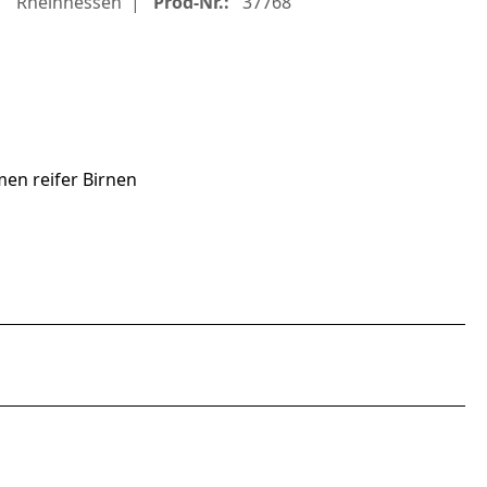
Rheinhessen
Prod-Nr.:
37768
en reifer Birnen