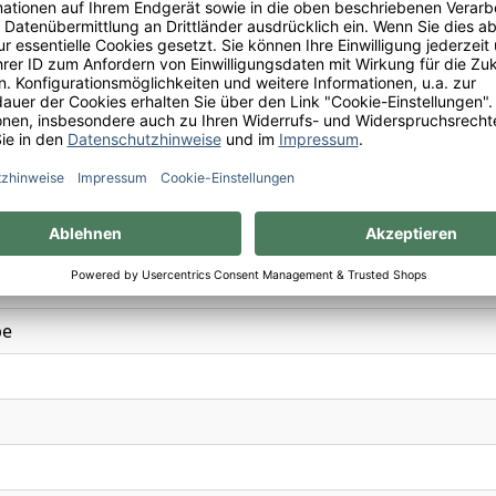
and
n
swein
be