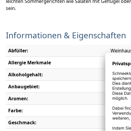
leichten Sommergerichten wie Salaten mit Geflügel oder
sein.
Informationen & Eigenschaften
Abfüller:
Weinhaus
Allergie Merkmale
Enthält S
Alkoholgehalt:
9,5 % vol.
Anbaugebiet:
Rheinhe
Aromen:
Birne, Li
Farbe:
weiß
Geschmack:
lieblich