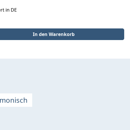
rt in DE
der benutze die Schaltflächen um die Anzahl zu erhöhen oder zu redu
In den Warenkorb
rmonisch