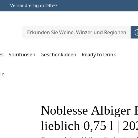
Versandfertig in 24h
**
es
Spirituosen
Geschenkideen
Ready to Drink
m Öffnen, Escape zum Schließen
in
Noblesse Albiger 
lieblich 0,75 l | 2