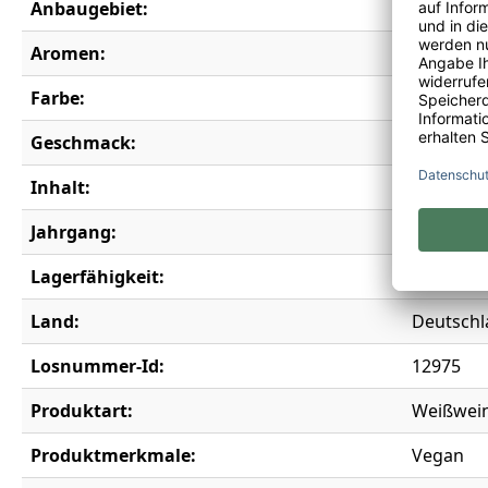
Anbaugebiet:
Franken
Aromen:
Bergamott
Farbe:
weiß
Geschmack:
trocken
Inhalt:
0,75 l
Jahrgang:
2022
Lagerfähigkeit:
5 Jahre
Land:
Deutschl
Losnummer-Id:
12975
Produktart:
Weißwei
Produktmerkmale:
Vegan