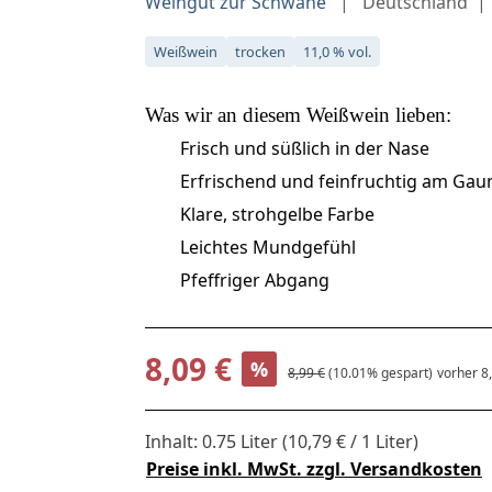
Weingut zur Schwane
Deutschland
Weißwein
trocken
11,0 % vol.
Was wir an diesem
Weißwein
lieben:
Frisch und süßlich in der Nase
Erfrischend und feinfruchtig am Ga
Klare, strohgelbe Farbe
Leichtes Mundgefühl
Pfeffriger Abgang
Verkaufspreis:
8,09 €
%
Regulärer Preis:
8,99 €
(10.01% gespart)
vorher 8
Inhalt:
0.75 Liter
(10,79 € / 1 Liter)
Preise inkl. MwSt. zzgl. Versandkosten