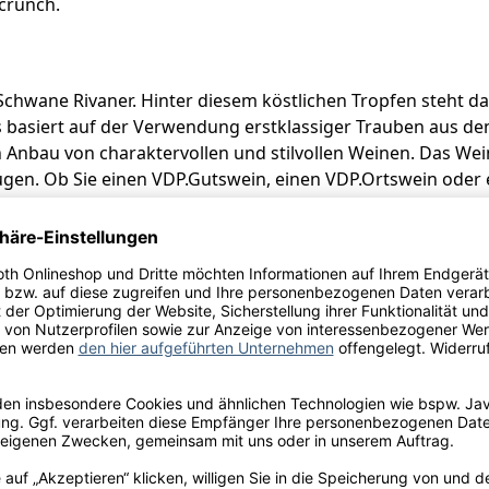
crunch.
 Schwane Rivaner. Hinter diesem köstlichen Tropfen steht d
ts basiert auf der Verwendung erstklassiger Trauben aus 
 Anbau von charaktervollen und stilvollen Weinen. Das Wei
ugen. Ob Sie einen VDP.Gutswein, einen VDP.Ortswein oder
de Stimmung den passenden Wein.
zur Schwane, Erlachhof 7, D-97332 Volkach
ulfite
l.