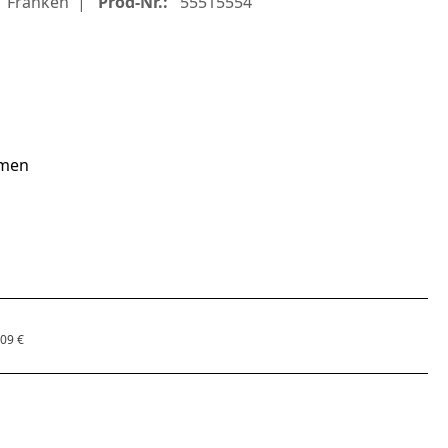
Franken
Prod-Nr.:
55515554
umen
,09 €