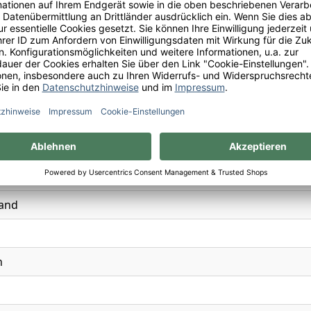
e, Gras, Limette, Melone, Pfeffer
and
n