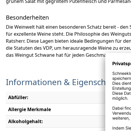
grünem Salat mit gegrilltem Putenfleisch und Parmesan
Besonderheiten
Die Weinwelt hält einen besonderen Schatz bereit - den
für exzellente Weine steht. Die Philosophie des Weingu
Ratsherr. Diese Lagen bieten ideale Bedingungen für den
die Statuten des VDP, um herausragende Weine zu erze
das Weingut Schwane hat für jeden Geschmack und je
Informationen & Eigenschaften
Abfüller:
Weingut 
Allergie Merkmale
Enthält S
Alkoholgehalt:
11,0 % vo