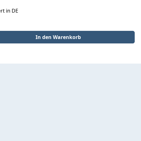
rt in DE
der benutze die Schaltflächen um die Anzahl zu erhöhen oder zu redu
In den Warenkorb