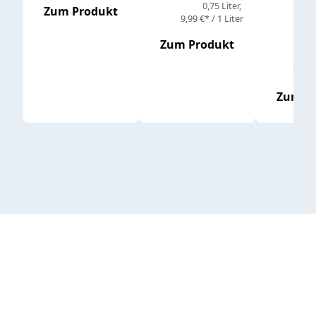
0,75 Liter
Regul
16,4
Zum Produkt
9,99 €* / 1 Liter
Zum Produkt
vor
19,79 
Zum P