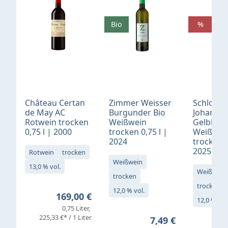
Bio
%
Château Certan
Zimmer Weisser
Schloß
de May AC
Burgunder Bio
Johannis
Rotwein trocken
Weißwein
Gelblack
0,75 l | 2000
trocken 0,75 l |
Weißwei
2024
trocken 0
2025
Rotwein
trocken
Weißwein
13,0 % vol.
Weißwein
trocken
trocken
12,0 % vol.
Regulärer Preis:
169,00 €
12,0 % vol
0,75 Liter
Verkaufs
225,33 €* / 1 Liter
Regulärer Preis:
7,49 €