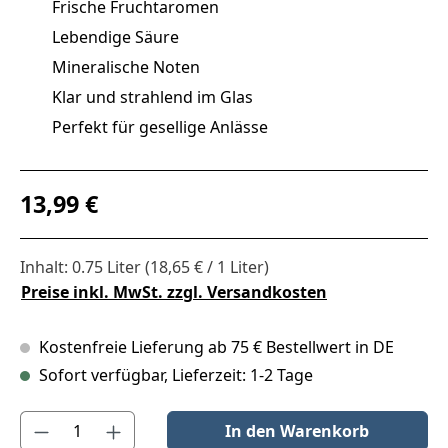
Frische Fruchtaromen
Lebendige Säure
Mineralische Noten
Klar und strahlend im Glas
Perfekt für gesellige Anlässe
Regulärer Preis:
13,99 €
Inhalt:
0.75 Liter
(18,65 € / 1 Liter)
Preise inkl. MwSt. zzgl. Versandkosten
Kostenfreie Lieferung ab 75 € Bestellwert in DE
Sofort verfügbar, Lieferzeit: 1-2 Tage
Produkt Anzahl: Gib den gewünschten Wert ein oder benutze die S
In den Warenkorb