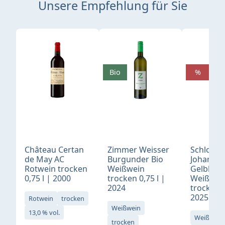
Unsere Empfehlung für Sie
Produktgalerie überspringen
Bio
%
Château Certan
Zimmer Weisser
Schloß
de May AC
Burgunder Bio
Johannis
Rotwein trocken
Weißwein
Gelblack
0,75 l | 2000
trocken 0,75 l |
Weißwei
2024
trocken 0
2025
Rotwein
trocken
Weißwein
13,0 % vol.
Weißwein
trocken