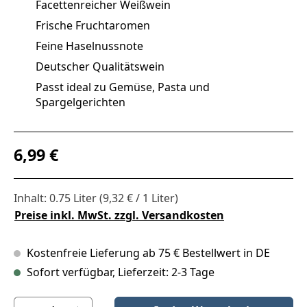
Facettenreicher Weißwein
Frische Fruchtaromen
Feine Haselnussnote
Deutscher Qualitätswein
Passt ideal zu Gemüse, Pasta und
Spargelgerichten
Regulärer Preis:
6,99 €
Inhalt:
0.75 Liter
(9,32 € / 1 Liter)
Preise inkl. MwSt. zzgl. Versandkosten
Kostenfreie Lieferung ab 75 € Bestellwert in DE
Sofort verfügbar, Lieferzeit: 2-3 Tage
Produkt Anzahl: Gib den gewünschten Wert ein oder benutze die S