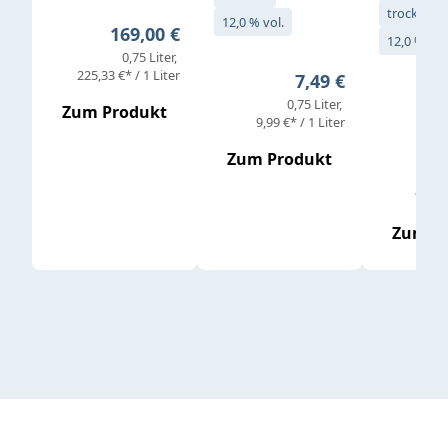
trocken
12,0 % vol.
Regulärer Preis:
169,00 €
12,0 % vol
0,75 Liter
Verkaufs
225,33 €* / 1 Liter
Regulärer Preis:
7,49 €
0,75 Liter
Regul
16,4
Zum Produkt
9,99 €* / 1 Liter
Zum Produkt
vor
19,79 
Zum P