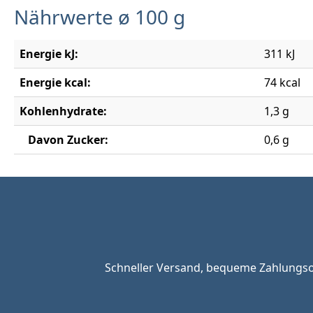
Nährwerte ø 100 g
Energie kJ:
311 kJ
Energie kcal:
74 kcal
Kohlenhydrate:
1,3 g
Davon Zucker:
0,6 g
Schneller Versand, bequeme Zahlungsop