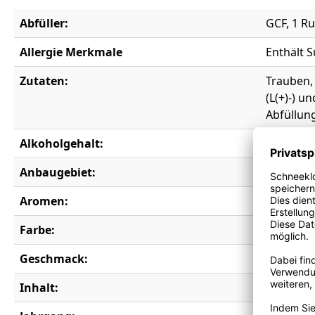
Abfüller:
GCF, 1 Ru
Allergie Merkmale
Enthält S
Zutaten:
Trauben,
(L(+)-) u
Abfüllun
Alkoholgehalt:
12,5 % vo
Anbaugebiet:
Sud-Oue
Aromen:
Ananas, A
Farbe:
weiß
Geschmack:
trocken
Inhalt:
0,25 l