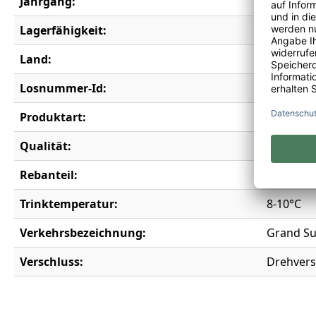
Jahrgang:
2025
Lagerfähigkeit:
3 Jahre
Land:
Frankrei
Losnummer-Id:
20050
Produktart:
Weißwei
Qualität:
Vin de F
Rebanteil:
Chardon
Trinktemperatur:
8-10°C
Verkehrsbezeichnung:
Grand Su
Verschluss:
Drehvers