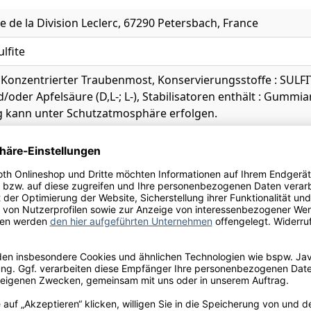
e de la Division Leclerc, 67290 Petersbach, France
ulfite
 Konzentrierter Traubenmost, Konservierungsstoffe : SULFI
nd/oder Apfelsäure (D,L-; L-), Stabilisatoren enthält : Gum
g kann unter Schutzatmosphäre erfolgen.
l.
st
prikose, Grapefruit, Limette