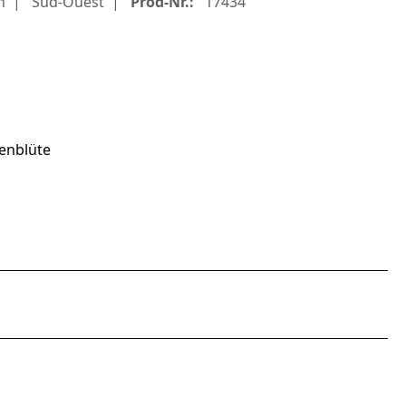
h
Sud-Ouest
Prod-Nr.:
17434
enblüte