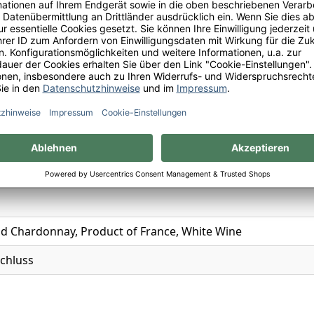
ch
n
rance
nay
d Chardonnay, Product of France, White Wine
chluss