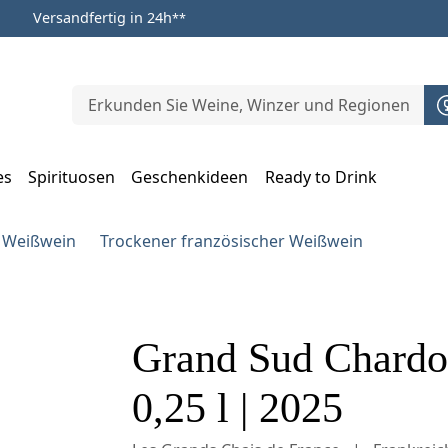
Versandfertig in 24h
**
es
Spirituosen
Geschenkideen
Ready to Drink
m Öffnen, Escape zum Schließen
r Weißwein
Trockener französischer Weißwein
Grand Sud Chardo
0,25 l | 2025