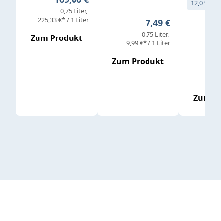
12,0 % vol
0,75 Liter
Verkaufs
225,33 €* / 1 Liter
Regulärer Preis:
7,49 €
0,75 Liter
Regul
16,4
Zum Produkt
9,99 €* / 1 Liter
Zum Produkt
vor
19,79 
Zum P