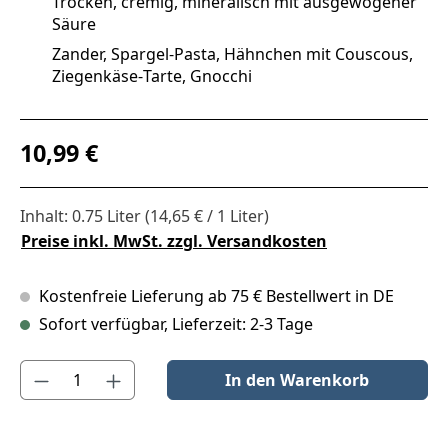
Trocken, cremig, mineralisch mit ausgewogener
Säure
Zander, Spargel‑Pasta, Hähnchen mit Couscous,
Ziegenkäse‑Tarte, Gnocchi
Regulärer Preis:
10,99 €
Inhalt:
0.75 Liter
(14,65 € / 1 Liter)
Preise inkl. MwSt. zzgl. Versandkosten
Kostenfreie Lieferung ab 75 € Bestellwert in DE
Sofort verfügbar, Lieferzeit: 2-3 Tage
Produkt Anzahl: Gib den gewünschten Wert ein oder benutze die S
In den Warenkorb