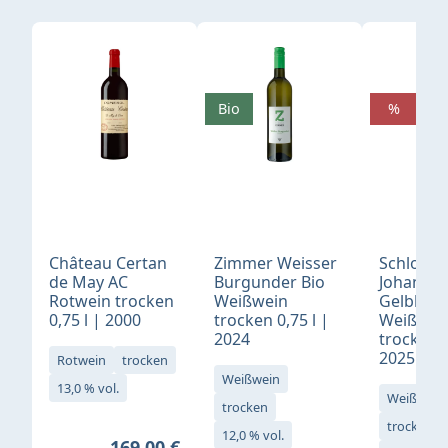
Produktgalerie überspringen
Bio
%
Château Certan
Zimmer Weisser
Schloß
de May AC
Burgunder Bio
Johannis
Rotwein trocken
Weißwein
Gelblack
0,75 l | 2000
trocken 0,75 l |
Weißwei
2024
trocken 0
2025
Rotwein
trocken
Weißwein
13,0 % vol.
Weißwein
trocken
trocken
12,0 % vol.
Regulärer Preis:
169,00 €