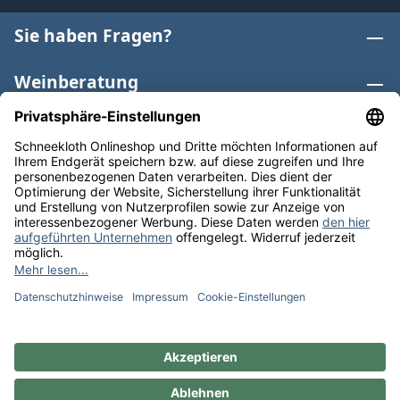
Sie haben Fragen?
Weinberatung
Informationen
Weinkategorien
Internationaler Wein
* Alle Preise inkl. gesetzl. Mehrwertsteuer zzgl.
Versandkosten
und ggf. Nachnahmegebühren, wenn nicht
anders angegeben. Bioprodukte im Bio-Kontrollverfahren
bei der ABCERT AG DE-ÖKO-006 |
Cookie-Einstellungen
** Kostenfreie Lieferung ab 75 € Bestellwert in DE. Werktags
versandfertig in 24h.