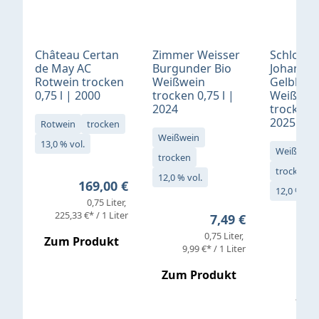
Château Certan
Zimmer Weisser
Schloß
de May AC
Burgunder Bio
Johannis
Rotwein trocken
Weißwein
Gelblack
0,75 l | 2000
trocken 0,75 l |
Weißwei
2024
trocken 0
2025
Rotwein
trocken
Weißwein
13,0 % vol.
Weißwein
trocken
trocken
12,0 % vol.
Regulärer Preis:
169,00 €
12,0 % vol
0,75 Liter
Verkaufs
225,33 €* / 1 Liter
Regulärer Preis:
7,49 €
0,75 Liter
Regul
16,4
Zum Produkt
9,99 €* / 1 Liter
Zum Produkt
vor
19,79 