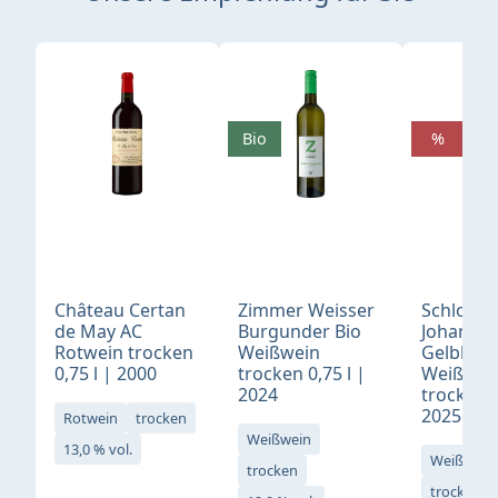
Produktgalerie überspringen
Bio
%
Château Certan
Zimmer Weisser
Schloß
de May AC
Burgunder Bio
Johannis
Rotwein trocken
Weißwein
Gelblack
0,75 l | 2000
trocken 0,75 l |
Weißwei
2024
trocken 0
2025
Rotwein
trocken
Weißwein
13,0 % vol.
Weißwein
trocken
trocken