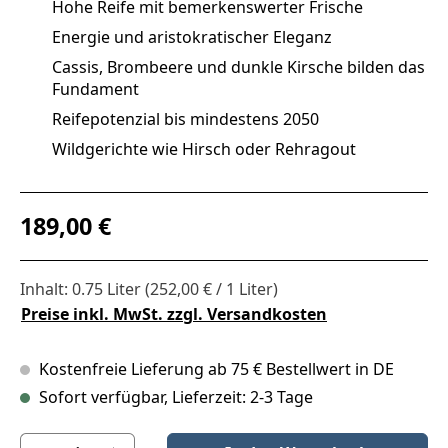
Hohe Reife mit bemerkenswerter Frische
Energie und aristokratischer Eleganz
Cassis, Brombeere und dunkle Kirsche bilden das
Fundament
Reifepotenzial bis mindestens 2050
Wildgerichte wie Hirsch oder Rehragout
Regulärer Preis:
189,00 €
Inhalt:
0.75 Liter
(252,00 € / 1 Liter)
Preise inkl. MwSt. zzgl. Versandkosten
Kostenfreie Lieferung ab 75 € Bestellwert in DE
Sofort verfügbar, Lieferzeit: 2-3 Tage
Produkt Anzahl: Gib den gewünschten Wert ein oder benutze die S