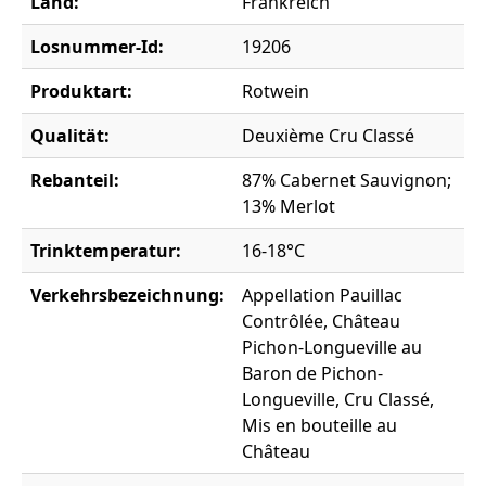
Land:
Frankreich
Losnummer-Id:
19206
Produktart:
Rotwein
Qualität:
Deuxième Cru Classé
Rebanteil:
87% Cabernet Sauvignon;
13% Merlot
Trinktemperatur:
16-18°C
Verkehrsbezeichnung:
Appellation Pauillac
Contrôlée, Château
Pichon-Longueville au
Baron de Pichon-
Longueville, Cru Classé,
Mis en bouteille au
Château