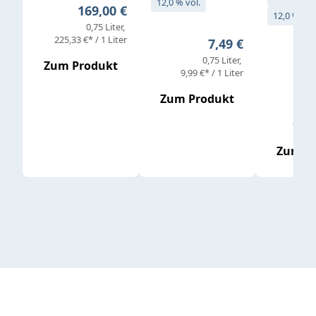
12,0 % vol.
Regulärer Preis:
169,00 €
12,0 % vol
0,75 Liter
Verkaufs
225,33 €* / 1 Liter
Regulärer Preis:
7,49 €
0,75 Liter
Regul
16,4
Zum Produkt
9,99 €* / 1 Liter
Zum Produkt
vor
19,79 
Zum P