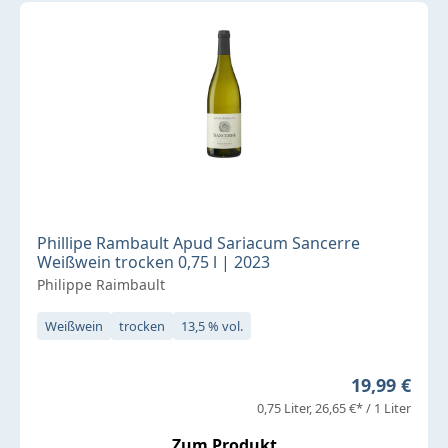
Phillipe Rambault Apud Sariacum Sancerre
Weißwein trocken 0,75 l | 2023
Philippe Raimbault
Weißwein
trocken
13,5 % vol.
Regulärer P
19,99 €
0,75 Liter
26,65 €* / 1 Liter
Zum Produkt