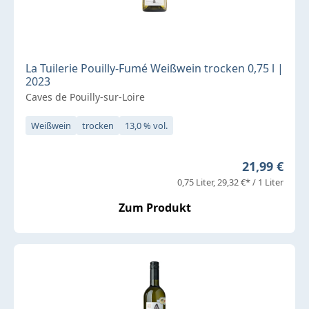
La Tuilerie Pouilly-Fumé Weißwein trocken 0,75 l |
2023
Caves de Pouilly-sur-Loire
Weißwein
trocken
13,0 % vol.
Regulärer P
21,99 €
0,75 Liter
29,32 €* / 1 Liter
Zum Produkt