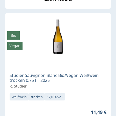
Bio
Vegan
Studier Sauvignon Blanc Bio/Vegan Weißwein
trocken 0,75 l | 2025
R. Studier
Weißwein
trocken
12,0 % vol.
Regulärer P
11,49 €