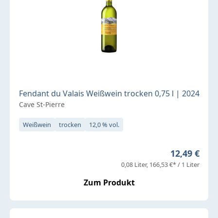
Fendant du Valais Weißwein trocken 0,75 l | 2024
Cave St-Pierre
Weißwein
trocken
12,0 % vol.
Regulärer P
12,49 €
0,08 Liter
166,53 €* / 1 Liter
Zum Produkt