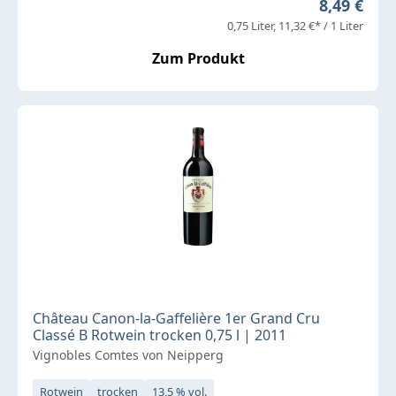
Regulärer 
8,49 €
0,75 Liter
11,32 €* / 1 Liter
Zum Produkt
Château Canon-la-Gaffelière 1er Grand Cru
Classé B Rotwein trocken 0,75 l | 2011
Vignobles Comtes von Neipperg
Rotwein
trocken
13,5 % vol.