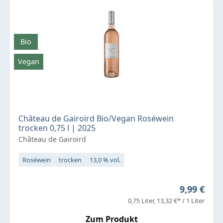
Bio
Vegan
Château de Gairoird Bio/Vegan Roséwein
trocken 0,75 l | 2025
Château de Gairoird
Roséwein
trocken
13,0 % vol.
Regulärer 
9,99 €
0,75 Liter
13,32 €* / 1 Liter
Zum Produkt