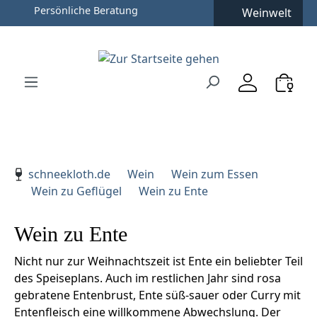
Persönliche Beratung
Weinwelt
Zum Hauptinhalt springen
Zur Suche springen
Zur Hauptnavigation springen
Verwenden Sie die Pfeiltasten zur Navigation, Enter zu
schneekloth.de
Wein
Wein zum Essen
Wein zu Geflügel
Wein zu Ente
Wein zu Ente
Nicht nur zur Weihnachtszeit ist Ente ein beliebter Teil
des Speiseplans. Auch im restlichen Jahr sind rosa
gebratene Entenbrust, Ente süß-sauer oder Curry mit
Entenfleisch eine willkommene Abwechslung. Der