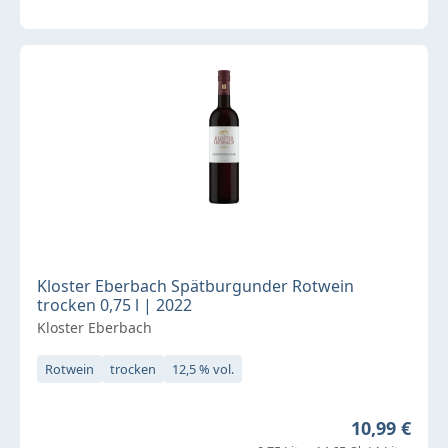
Kloster Eberbach Spätburgunder Rotwein
trocken 0,75 l | 2022
Kloster Eberbach
Rotwein
trocken
12,5 % vol.
Regulärer P
10,99 €