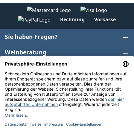
Rechnung
Vorkasse
Sie haben Fragen?
Weinberatung
Informationen
Weinkategorien
Internationaler Wein
* Alle Preise inkl. gesetzl. Mehrwertsteuer zzgl.
Versandkosten
und ggf. Nachnahmegebühren, wenn nicht
anders angegeben. Bioprodukte im Bio-Kontrollverfahren
bei der ABCERT AG DE-ÖKO-006 |
Cookie-Einstellungen