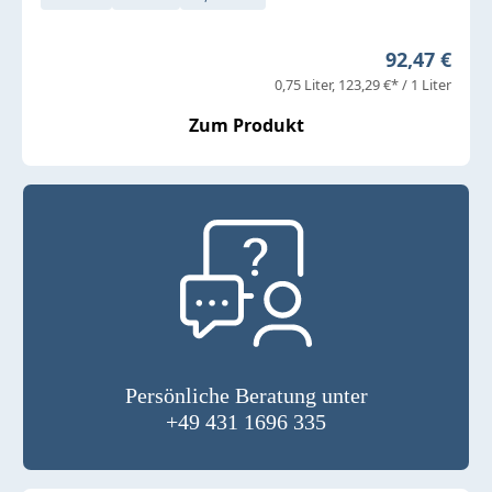
Regulärer P
92,47 €
0,75 Liter
123,29 €* / 1 Liter
Zum Produkt
Persönliche Beratung unter
+49 431 1696 335